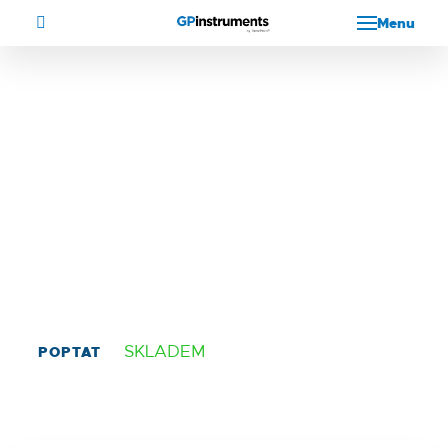
Menu
PRSC-22
Platforma
Kat. č.: BS-010117-LK
SKLADEM
POPTAT