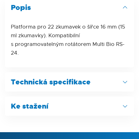
Popis
Platforma pro 22 zkumavek o šířce 16 mm (15
ml zkumavky). Kompatibilní
s programovatelným rotátorem Multi Bio RS-
24.
Technická specifikace
Parametr
Ke stažení
Typ platformy
standardní
Produktový list
Šířka zkumavek
16 mm