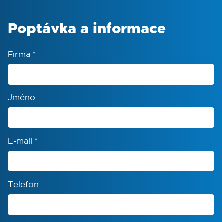
Poptávka a informace
Objem zkumavek
15 ml
Firma
*
Kapacita
22
Jméno
E-mail
*
Telefon