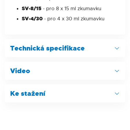
SV-8/15
- pro 8 x 15 ml zkumavku
SV-4/30
- pro 4 x 30 ml zkumavku
Technická specifikace
Parametr
Video
Princip excentrického míchání
+
Ke stažení
Rozsah otáček
300
–
Produktový list
3500
Prohlášení o shodě
RPM