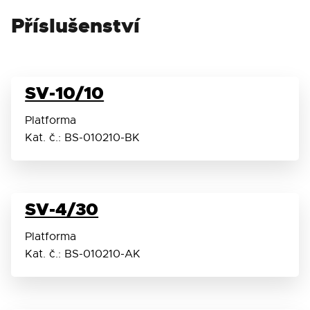
Příslušenství
Čas akcelerace
15 s
(max)
Digitální nastavení času
0 -
SV-10/10
60
Platforma
min /
Kat. č.: BS-010210-BK
non-
stop
SV-4/30
Signál časovače
+
Platforma
Max. doba kontinuálního provozu
8
Kat. č.: BS-010210-AK
hod.
Displej
LCD