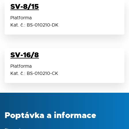
SV-8/15
Maximální zatížení
0,2
Platforma
kg
Kat. č.: BS-010210-DK
Orbit
4 mm
SV-16/8
Celkové rozměry (š × h × v)
180 ×
170 ×
Platforma
145
Kat. č.: BS-010210-CK
mm
Hmotnost
2,6
kg
Poptávka a informace