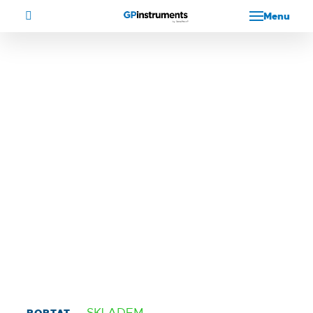
Menu
Mechanické operace
Vortexy a homogenizátory
,
Výrobce: Biosan
MSV-3500 vč.
platforem
Multi-vortex včetně setu 4 platforem
Kat. č.: BS-010210-TAH
SKLADEM