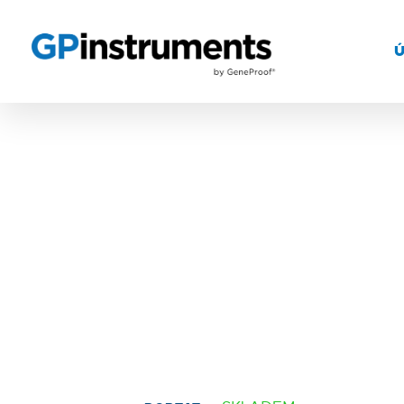
MP-1
Míchadlo
Kat. č.: BS-010306-AK