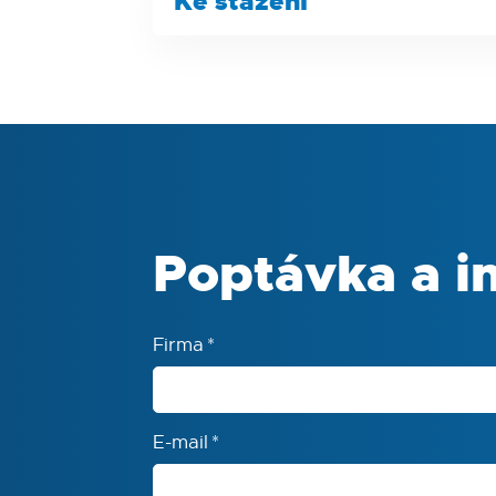
Ke stažení
Rozměry
378 x (7
Produktový list
Typ
pádlové 
Poptávka a i
Firma
*
E-mail
*