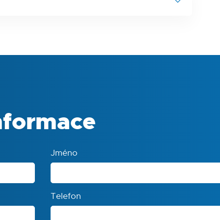
0 x 70) x 8 mm
míchadlo
nformace
Jméno
Telefon