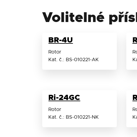
Signál časovače
Volitelné pří
Diagnostika nevyváženosti rotoru
BR-4U
R
Detekce rotoru
Rotor
R
Displej
Kat. č.: BS-010221-AK
K
Průměr komory
Ochrana
Ri-24GC
R
Rotor
R
Celkové rozměry (š × h × v)
Kat. č.: BS-010221-NK
K
Hmotnost