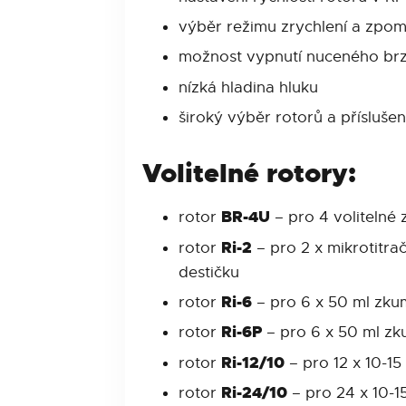
výběr režimu zrychlení a zpom
možnost vypnutí nuceného br
nízká hladina hluku
široký výběr rotorů a příslušen
Volitelné rotory:
BR-4U
rotor
– pro 4 volitelné 
Ri-2
rotor
– pro 2 x mikrotitr
destičku
Ri-6
rotor
– pro 6 x 50 ml zku
Ri-6P
rotor
– pro 6 x 50 ml zk
Ri-12/10
rotor
– pro 12 x 10-1
Ri-24/10
rotor
– pro 24 x 10-