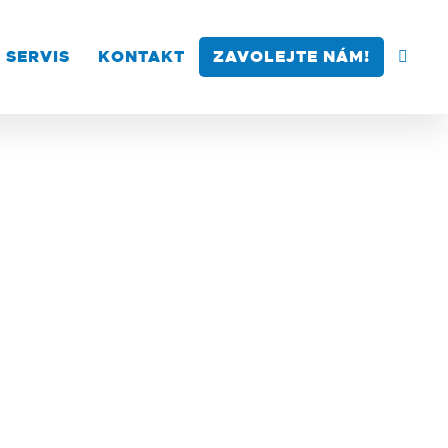
SERVIS
KONTAKT
ZAVOLEJTE NÁM!
Centrifugy
,
Výrobce: Biosan