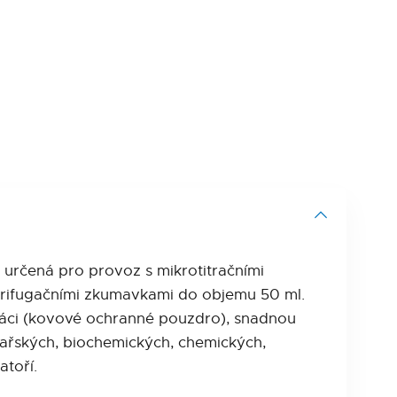
 určená pro provoz s mikrotitračními
ntrifugačními zkumavkami do objemu 50 ml.
ráci (kovové ochranné pouzdro), snadnou
ékařských, biochemických, chemických,
atoří.