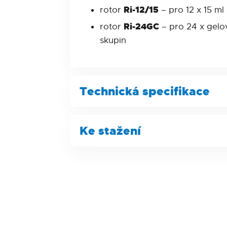
Ri-12/15
rotor
– pro 12 x 15 m
Ri-24GC
rotor
– pro 24 x gelov
skupin
Technická specifikace
Parametr
Ke stažení
Rozsah otáček
Produktový list
Max. RCF
Prohlášení o shodě
Časovač otáček