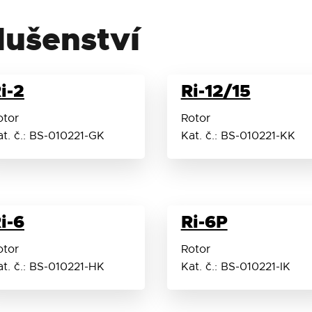
+
slušenství
+
i-2
Ri-12/15
+
otor
Rotor
LCD
at. č.: BS-010221-GK
Kat. č.: BS-010221-KK
355 mm
zámek víka
i-6
Ri-6P
otor
Rotor
560 × 480 × 315 mm
at. č.: BS-010221-HK
Kat. č.: BS-010221-IK
16,5 kg