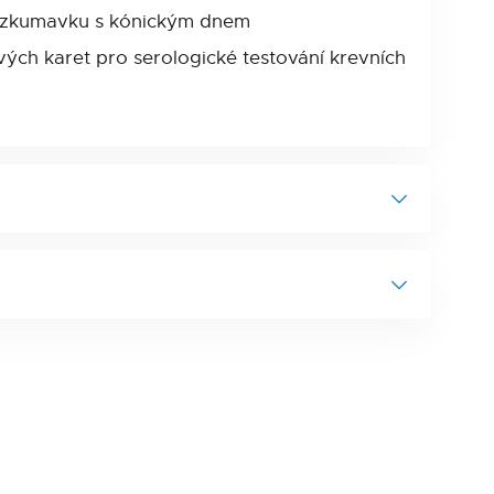
l zkumavku s kónickým dnem
ých karet pro serologické testování krevních
100 - 6000 rpm (krok 100 rpm)
3750 x g
1 – 90 min (krok 1 min)