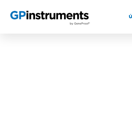
Mechanické operace
LMC-56
Centrifuga
Kat. č.: BS-010221-A01