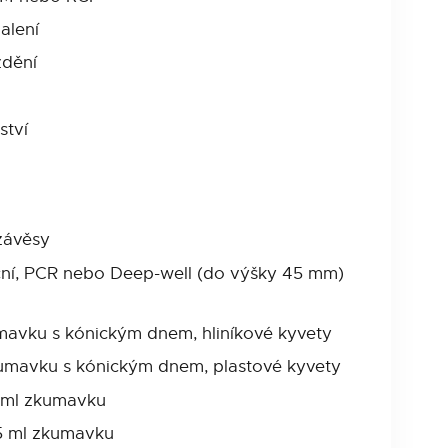
alení
zdění
ství
závěsy
ační, PCR nebo Deep-well (do výšky 45 mm)
mavku s kónickým dnem, hliníkové kyvety
umavku s kónickým dnem, plastové kyvety
5 ml zkumavku
15 ml zkumavku