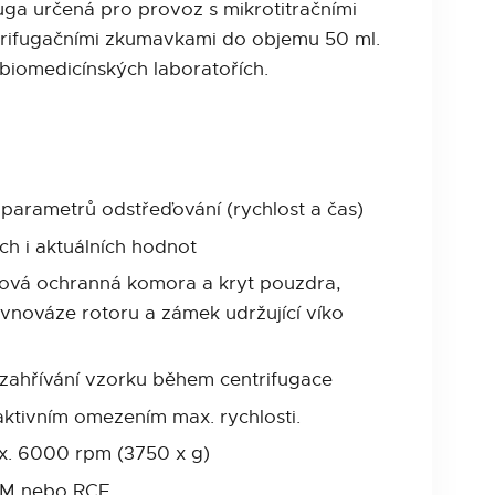
uga určená pro provoz s mikrotitračními
ntrifugačními zkumavkami do objemu 50 ml.
 biomedicínských laboratořích.
 parametrů odstřeďování (rychlost a čas)
h i aktuálních hodnot
vová ochranná komora a kryt pouzdra,
ovnováze rotoru a zámek udržující víko
zahřívání vzorku během centrifugace
aktivním omezením max. rychlosti.
ax. 6000 rpm (3750 x g)
RPM nebo RCF