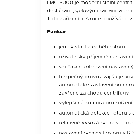
LMC-3000 je moderní stolní centrif
destičkami, gelovými kartami a ce
Toto zařízení je široce používáno v
Funkce
:
jemný start a doběh rotoru
uživatelsky příjemné nastavení
současné zobrazení nastavenýc
bezpečný provoz zajišťuje ko
automatické zastavení při ner
zavřené za chodu centrifugy
vylepšená komora pro snížení 
automatická detekce rotoru s 
relativně vysoká rychlost – m
nastavení rychlosti rotoru v 