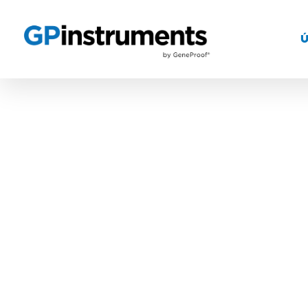
Centrifugy
Centrifuga/vortex od společnosti Bio
která je určena pro stočení mikroobj
promíchání (mix) a opětovné stočení r
se algoritmus, který je zaměřen na sn
algoritmus“. Tento algoritmus je pate