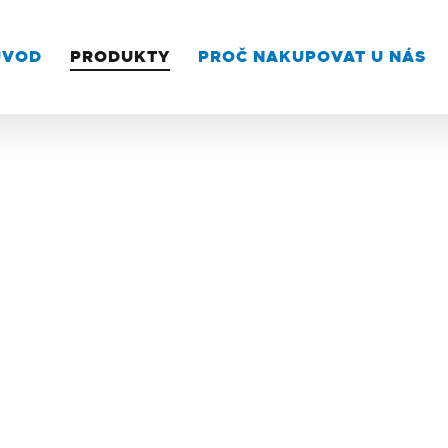
ÚVOD
PRODUKTY
PROČ NAKUPOVAT U NÁS
/Vortexy
san je výsledkem mnohaletého vývoje technologie Spin
emů reagencií na dně mikrozkumavky (první „spin“), nás
eagencií ze stěn a víka mikrozkumavky (druhý „spin“). 
ížení chyb při přípravě vzorků pro PCR analýzu, je naz
ntován společností Biosan.