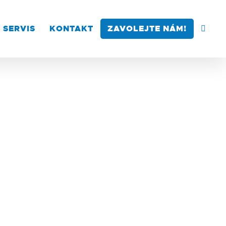
SERVIS
KONTAKT
ZAVOLEJTE NÁM!
–Mix–Spin,
ledné
Tento opakující
ván „sms–