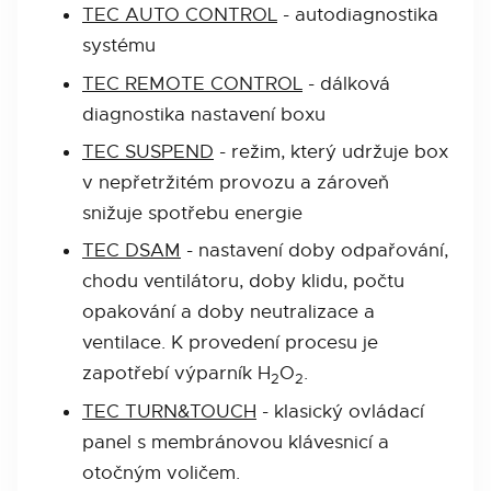
TEC AUTO CONTROL
- autodiagnostika
systému
TEC REMOTE CONTROL
- dálková
diagnostika nastavení boxu
TEC SUSPEND
- režim, který udržuje box
v nepřetržitém provozu a zároveň
snižuje spotřebu energie
TEC DSAM
- nastavení doby odpařování,
chodu ventilátoru, doby klidu, počtu
opakování a doby neutralizace a
ventilace. K provedení procesu je
zapotřebí výparník H
O
.
2
2
TEC TURN&TOUCH
- klasický ovládací
panel s membránovou klávesnicí a
otočným voličem.