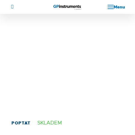
Menu
PCR a laminární boxy, čisté prostředí
Laminární boxy, bezpečnostní třída II
BioTectum 1.2
Laminární box, třídy bezpečnosti II
Kat. č.: BioTectum 1.2
SKLADEM
POPTAT