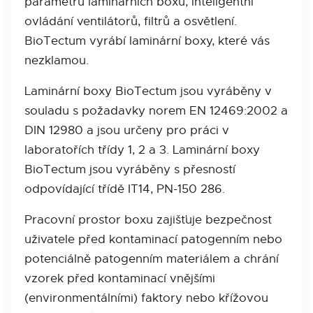
parametrů laminárních boxů, inteligentní
ovládání ventilátorů, filtrů a osvětlení.
BioTectum vyrábí laminární boxy, které vás
nezklamou.
Laminární boxy BioTectum jsou vyráběny v
souladu s požadavky norem EN 12469:2002 a
DIN 12980 a jsou určeny pro práci v
laboratořích třídy 1, 2 a 3. Laminární boxy
BioTectum jsou vyráběny s přesností
odpovídající třídě IT14, PN-150 286.
Pracovní prostor boxu zajišťuje bezpečnost
uživatele před kontaminací patogenním nebo
potenciálně patogenním materiálem a chrání
vzorek před kontaminací vnějšími
(environmentálními) faktory nebo křížovou