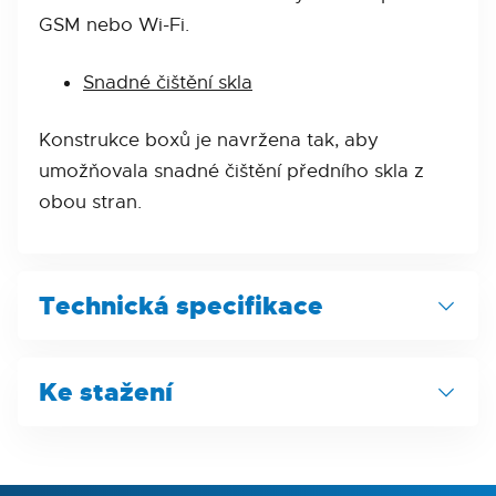
GSM nebo Wi-Fi.
Snadné čištění skla
Konstrukce boxů je navržena tak, aby
umožňovala snadné čištění předního skla z
obou stran.
Technická specifikace
Parametr
Ke stažení
Osvětlení
800 – 1700 lux
Produktový katalog