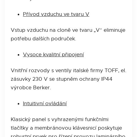
Přívod vzduchu ve tvaru V
Vstup vzduchu na cloně ve tvaru „V“ eliminuje
potřebu dalších područek.
Vysoce kvalitní připojení
Vnitřní rozvody s ventily italské firmy TOFF, el.
zásuvky 230 V se stupněm ochrany IP44
výrobce Berker.
Intuitivní ovládání
Klasický panel s vyhrazenými funkčními
tlačítky a membránovou klávesnicí poskytuje
robustní prvek pro řízení provozu laminárního