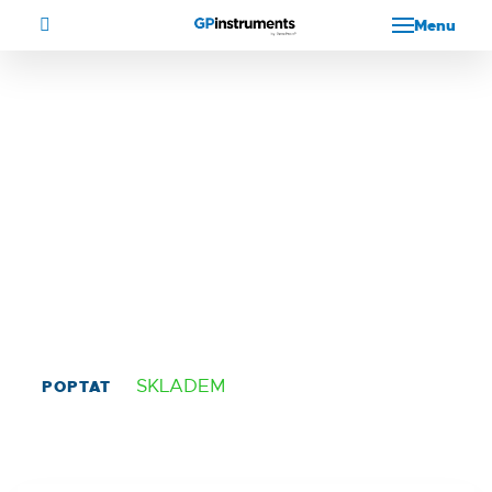
Menu
B-1R
Blok
Kat. č.: BS-010159-UK
SKLADEM
POPTAT