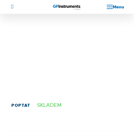
Menu
4-position stand
4-position stand
Kat. č.: BS-010525
SKLADEM
POPTAT