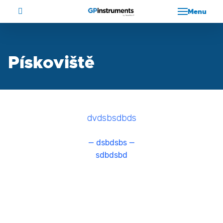
Menu
Pískoviště
dvdsbsdbds
—
dsbdsbs
—
sdbdsbd